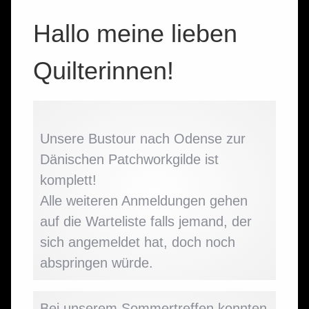
Hallo meine lieben
Quilterinnen!
Unsere Bustour nach Odense zur
Dänischen Patchworkgilde ist
komplett!
Alle weiteren Anmeldungen gehen
auf die Warteliste falls jemand, der
sich angemeldet hat, doch noch
abspringen würde.
Bei unserem Sommertreffen konnten