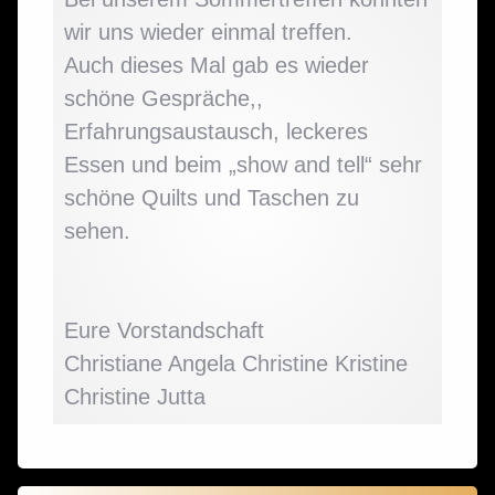
wir uns wieder einmal treffen.
Auch dieses Mal gab es wieder
schöne Gespräche,,
Erfahrungsaustausch, leckeres
Essen und beim „show and tell“ sehr
schöne Quilts und Taschen zu
sehen.
Eure Vorstandschaft
Christiane Angela Christine Kristine
Christine Jutta