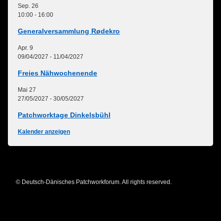
Sep.
26
10:00
-
16:00
Generalversammlung Rødekro
Apr.
9
09/04/2027
-
11/04/2027
Freies Nähwochenende
Mai
27
27/05/2027
-
30/05/2027
Patchworktage Dinkelsbühl
Kalender anzeigen
© Deutsch-Dänisches Patchworkforum. All rights reserved.