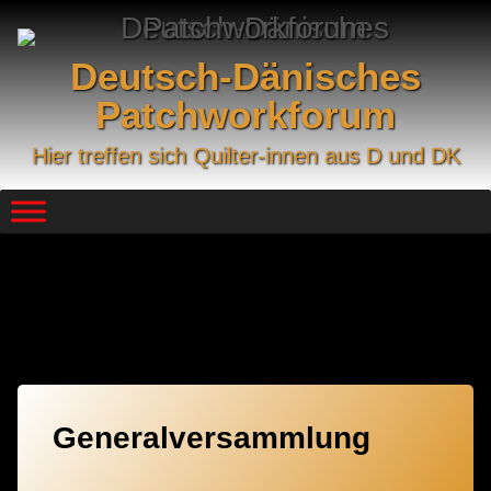
Skip
to
content
Deutsch-Dänisches
Patchworkforum
Hier treffen sich Quilter-innen aus D und DK
Kategorie:
2021
Generalversammlung