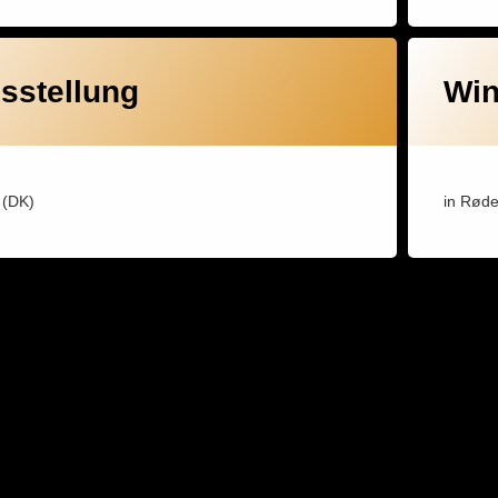
sstellung
Win
 (DK)
in Røde