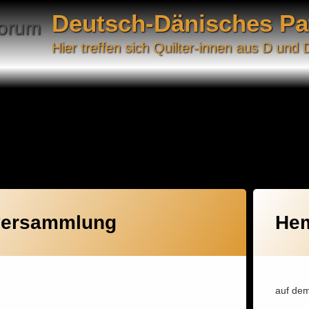
Deutsch-Dänisches P
Hier treffen sich Quilter-innen aus D und 
018
versammlung
He
auf de