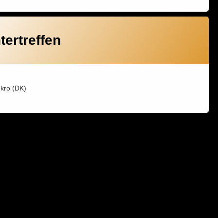
tertreffen
kro (DK)