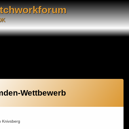
atchworkforum
DK
mden-Wettbewerb
m Knivsberg