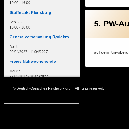
10:00
-
16:00
Stoffmarkt Flensburg
5. PW-Au
Sep.
26
10:00
-
16:00
Generalversammlung Rødekro
Apr.
9
auf dem Knivsberg
09/04/2027
-
11/04/2027
Freies Nähwochenende
Mai
27
27/05/2027
-
30/05/2027
Patchworktage Dinkelsbühl
© Deutsch-Dänisches Patchworkforum. All rights reserved.
Kalender anzeigen