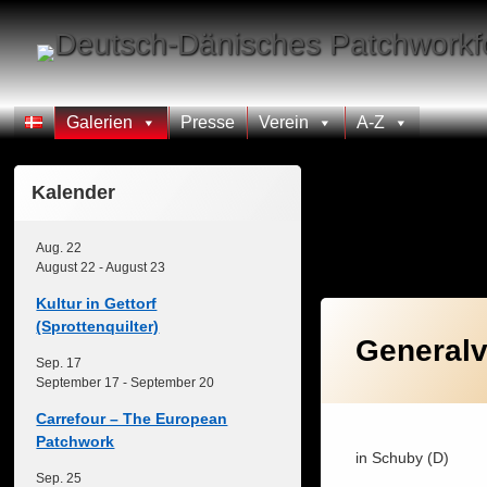
Skip
to
content
Galerien
Presse
Verein
A-Z
Kalender
Kategorie:
2
Aug.
22
August 22
-
August 23
Kultur in Gettorf
(Sprottenquilter)
General
Sep.
17
September 17
-
September 20
Carrefour – The European
Patchwork
in Schuby (D)
Sep.
25