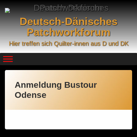
Skip
to
content
Deutsch-Dänisches
Patchworkforum
Hier treffen sich Quilter-innen aus D und DK
Anmeldung Bustour
Odense