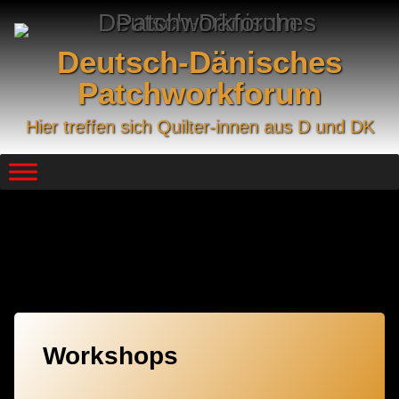
Skip
to
content
Deutsch-Dänisches
Patchworkforum
Hier treffen sich Quilter-innen aus D und DK
Kategorie:
2011
Workshops