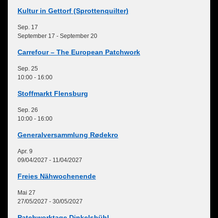
Kultur in Gettorf (Sprottenquilter)
Sep.
17
September 17
-
September 20
Carrefour – The European Patchwork
Sep.
25
10:00
-
16:00
Stoffmarkt Flensburg
Sep.
26
10:00
-
16:00
Generalversammlung Rødekro
Apr.
9
09/04/2027
-
11/04/2027
Freies Nähwochenende
Mai
27
27/05/2027
-
30/05/2027
Patchworktage Dinkelsbühl