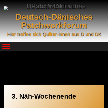
Skip
to
content
Deutsch-Dänisches
Patchworkforum
Hier treffen sich Quilter-innen aus D und DK
Kategorie:
2022
3. Näh-Wochenende