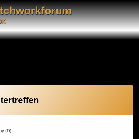
atchworkforum
DK
tertreffen
by (D)