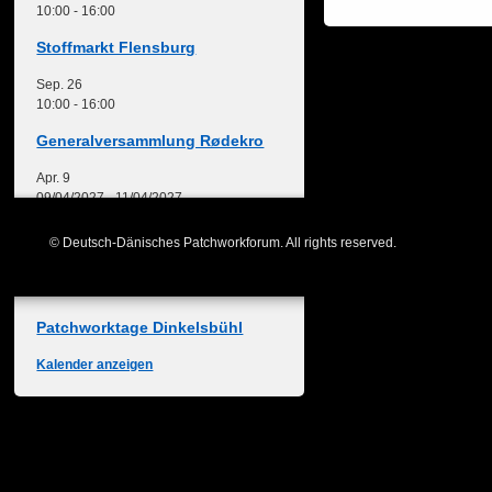
10:00
-
16:00
Stoffmarkt Flensburg
Sep.
26
10:00
-
16:00
Generalversammlung Rødekro
Apr.
9
09/04/2027
-
11/04/2027
Freies Nähwochenende
© Deutsch-Dänisches Patchworkforum. All rights reserved.
Mai
27
27/05/2027
-
30/05/2027
Patchworktage Dinkelsbühl
Kalender anzeigen