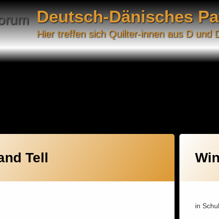
Deutsch-Dänisches P
Hier treffen sich Quilter-innen aus D und 
020
and Tell
Win
in Schu