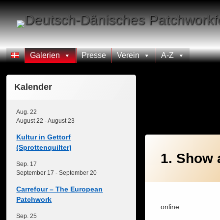
Skip
to
content
Galerien
Presse
Verein
A-Z
Kalender
Kategorie:
2
Aug.
22
August 22
-
August 23
Kultur in Gettorf
(Sprottenquilter)
1. Show 
Sep.
17
September 17
-
September 20
Carrefour – The European
Patchwork
online
Sep.
25