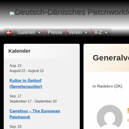
Skip
to
content
Galerien
Presse
Verein
A-Z
Kalender
General
Aug.
22
August 22
-
August 23
Kultur in Gettorf
in Rødekro (DK)
(Sprottenquilter)
Sep.
17
September 17
-
September 20
Carrefour – The European
Patchwork
Sep.
25