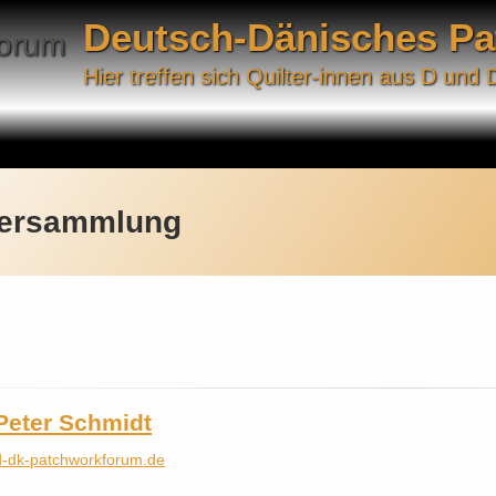
Deutsch-Dänisches P
Hier treffen sich Quilter-innen aus D und 
versammlung
Peter Schmidt
d-dk-patchworkforum.de