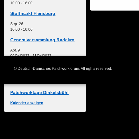
10:00
-
16:00
Stoffmarkt Flensburg
Sep.
26
10:00
-
16:00
Generalversammlung Rødekro
Apr.
9
09/04/2027
-
11/04/2027
Freies Nähwochenende
© Deutsch-Dänisches Patchworkforum. All rights reserved.
Mai
27
27/05/2027
-
30/05/2027
Patchworktage Dinkelsbühl
Kalender anzeigen