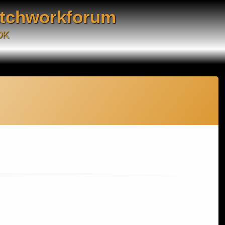
atchworkforum
DK