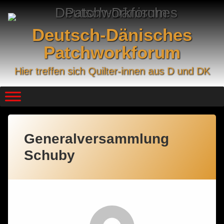
Skip
to
content
Deutsch-Dänisches
Patchworkforum
Hier treffen sich Quilter-innen aus D und DK
Generalversammlung
Schuby