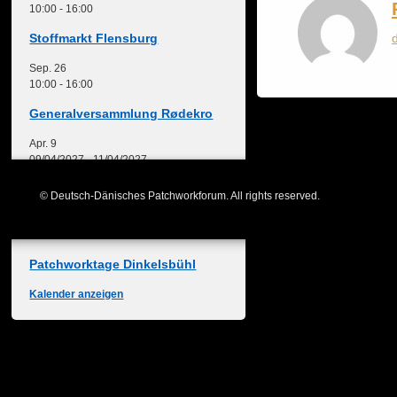
10:00
-
16:00
Stoffmarkt Flensburg
Sep.
26
10:00
-
16:00
Generalversammlung Rødekro
Apr.
9
09/04/2027
-
11/04/2027
Freies Nähwochenende
© Deutsch-Dänisches Patchworkforum. All rights reserved.
Mai
27
27/05/2027
-
30/05/2027
Patchworktage Dinkelsbühl
Kalender anzeigen