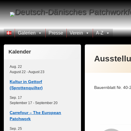
Skip
to
content
Galerien
Presse
Verein
A-Z
Kalender
Ausstell
Aug.
22
August 22
-
August 23
Kultur in Gettorf
Bauernblatt Nr. 40-
(Sprottenquilter)
Sep.
17
September 17
-
September 20
Carrefour – The European
Patchwork
Sep.
25