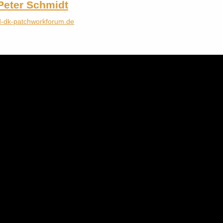
Peter Schmidt
d-dk-patchworkforum.de