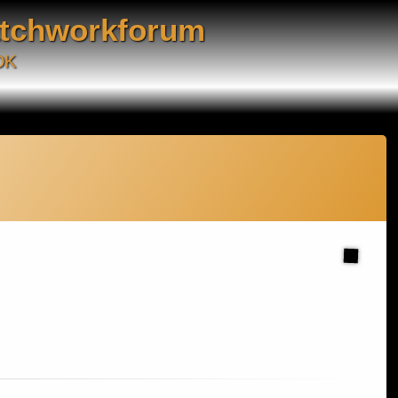
atchworkforum
DK