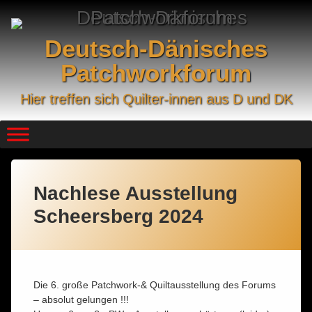
Skip
to
content
Deutsch-Dänisches
Patchworkforum
Hier treffen sich Quilter-innen aus D und DK
Nachlese Ausstellung
Scheersberg 2024
Die 6. große Patchwork-& Quiltausstellung des Forums
– absolut gelungen !!!