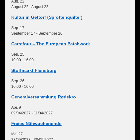
Aug.
22
August 22
-
August 23
Kultur in Gettorf (Sprottenquilter)
Sep.
17
September 17
-
September 20
Carrefour – The European Patchwork
Sep.
25
10:00
-
16:00
Stoffmarkt Flensburg
Sep.
26
10:00
-
16:00
Generalversammlung Rødekro
Apr.
9
09/04/2027
-
11/04/2027
Freies Nähwochenende
Mai
27
27/05/2027
-
30/05/2027