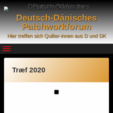
Skip
to
content
Deutsch-Dänisches
Patchworkforum
Hier treffen sich Quilter-innen aus D und DK
Træf 2020