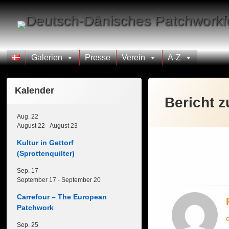
Skip
to
content
Galerien
Presse
Verein
A-Z
Kalender
Bericht 
Aug.
22
August 22
-
August 23
Kultur in Gettorf
(Sprottenquilter)
Sep.
17
September 17
-
September 20
Carrefour – The European
Patchwork
Sep.
25