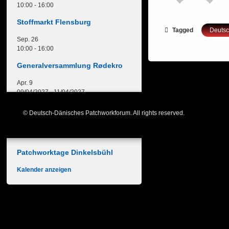
10:00
-
16:00
Stoffmarkt Flensburg
Tagged
Deuts
Sep.
26
10:00
-
16:00
Generalversammlung Rødekro
Apr.
9
09/04/2027
-
11/04/2027
Freies Nähwochenende
© Deutsch-Dänisches Patchworkforum. All rights reserved.
Mai
27
27/05/2027
-
30/05/2027
Patchworktage Dinkelsbühl
Kalender anzeigen