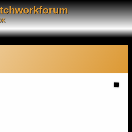
atchworkforum
DK