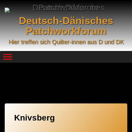
Skip
to
content
Deutsch-Dänisches
Patchworkforum
Hier treffen sich Quilter-innen aus D und DK
Kategorie:
2022
Knivsberg