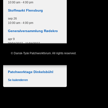
10:00 am
-
4:00 pm
Stoffmarkt Flensburg
sep
26
10:00 am
-
4:00 pm
Generalversammlung Rødekro
apr
9
09/04/2027
-
11/04/2027
Freies Nähwochenende
© Dansk-Tysk Patchworkforum. All rights reserved.
maj
27
27/05/2027
-
30/05/2027
Patchworktage Dinkelsbühl
Se kalenderen