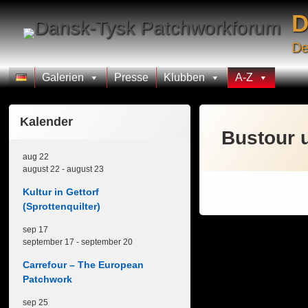
Skip
D
to
content
De
Galerien
Presse
Klubben
A-Z
Kalender
Bustour u
aug
22
august 22
-
august 23
Kultur in Gettorf
(Sprottenquilter)
sep
17
september 17
-
september 20
Carrefour – The European
Patchwork
sep
25